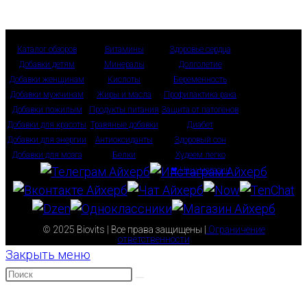
Каталог обзоров
Витамины
Здоровье сердца
Добавки детям
Минералы
Долголетие
Добавки женщинам
Кислоты
Беременность
Добавки мужчинам
Жиры и масла
Профилактика рака
Добавки пожилым
Продукты питания
Защита от патогенов
Добавки для красоты
Травяные добавки
Диабет
Добавки для энергии
Антиоксиданты
Здоровый сон
Добавки для мозга
Белки
Худеем легко
❤ Наш магазин
© 2025 Biovits | Все права защищены |
Ограничение
ответственности
Закрыть меню