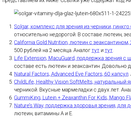
представляем их ниже. Ссылки уже содержат код Ай
Solgar, комплекс для зрения из черники, гинкг
относительно недорогой. В составе лютеин, зеак
California Gold Nutrition, лютеин с зеаксантином
500 рублей на 2 месяца. Аналог
тут
и
тут
.
Life Extension, MacuGuard, поддержка зрения с
составе есть лютеин и зеаксантин. Довольно д
Natural Factors, Advanced Eye Factors, 60 капсул
.
ChildLife, Healthy Vision SoftMelts, натуральный
черникой. Вкусные мармеладки с двух лет. Ан
GummiKing, Lutein + Zeaxanthin For Kids, Mango F
Nature’s Way, поддержка здоровья зрения, для 
лютеин, витамины А и Е.