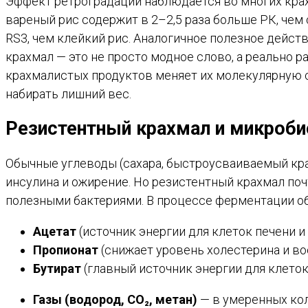
Эффект ретроградации наблюдается во многих крах
вареный рис содержит в 2–2,5 раза больше РК, че
RS3, чем клейкий рис. Аналогичное полезное дейст
крахмал — это не просто модное слово, а реально
крахмалистых продуктов меняет их молекулярную ст
набирать лишний вес.
Резистентный крахмал и микроби
Обычные углеводы (сахара, быстроусваиваемый кр
инсулина и ожирение. Но резистентный крахмал по
полезными бактериями. В процессе ферментации о
Ацетат
(источник энергии для клеток печени 
Пропионат
(снижает уровень холестерина и во
Бутират
(главный источник энергии для клето
Газы (водород, CO₂, метан)
— в умеренных кол