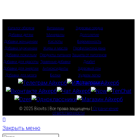
Каталог обзоров
Витамины
Здоровье сердца
Добавки детям
Минералы
Долголетие
Добавки женщинам
Кислоты
Беременность
Добавки мужчинам
Жиры и масла
Профилактика рака
Добавки пожилым
Продукты питания
Защита от патогенов
Добавки для красоты
Травяные добавки
Диабет
Добавки для энергии
Антиоксиданты
Здоровый сон
Добавки для мозга
Белки
Худеем легко
❤ Наш магазин
© 2025 Biovits | Все права защищены |
Ограничение
ответственности
Закрыть меню