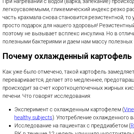
При нагревании с водой (варка, запекание) происх
легкоусвояемыми, гликемический индекс резко раст
часть крахмала снова становится резистентной, то 
просто подарок для нашего здоровья! Резистентный 
поэтому не вызывает всплекс инсулина. Но в отлич
полезными бактериями и даем нам массу полезных 
Почему охлажденный картофель 
Как уже было отмечено, такой картофель замедляет
переваривается, делает это медленнее, предотвраща
происходит за счет короткоцепочечных жирных ки
печени. Что говорят исследования:
Эксперимент с охлажденным картофелем (
Vine
healthy subjects
). Употребление охлажденного 
Исследование на пациентах с преддиабетом (
R
РК в течение 12 недель улучшило чувствительн