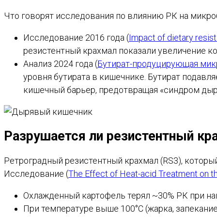
Что говорят исследования по влиянию РК на микро
Исследование 2016 года (
Impact of dietary resi
резистентный крахмал показали увеличение кол
Анализ 2024 года (
Бутират-продуцирующая мик
уровня бутирата в кишечнике. Бутират подавля
кишечный барьер, предотвращая «синдром дыряв
Разрушается ли резистентный кр
Ретроградный резистентный крахмал (RS3), который
Исследование (
The Effect of Heat-acid Treatment on t
Охлажденный картофель терял ~30% РК при наг
При температуре выше 100°C (жарка, запекание