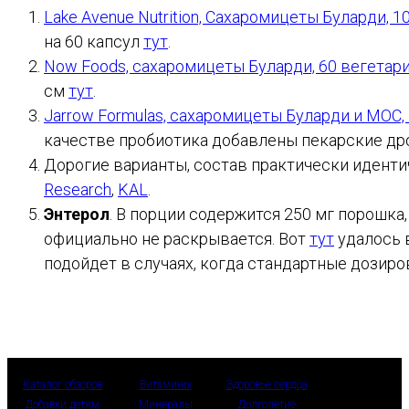
Lake Avenue Nutrition, Сахаромицеты Буларди, 
на 60 капсул
тут
.
Now Foods, сахаромицеты Буларди, 60 вегетар
см
тут
.
Jarrow Formulas, сахаромицеты Буларди и МОС
качестве пробиотика добавлены пекарские дрож
Дорогие варианты, состав практически идентич
Research
,
KAL
.
Энтерол
. В порции содержится 250 мг порошка
официально не раскрывается. Вот
тут
удалось в
подойдет в случаях, когда стандартные дозиро
Каталог обзоров
Витамины
Здоровье сердца
Добавки детям
Минералы
Долголетие