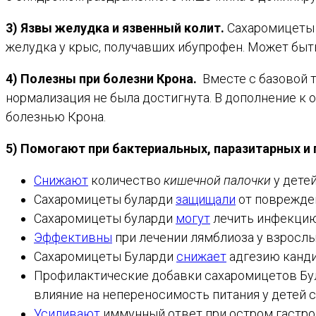
3) Язвы желудка и язвенный колит.
Сахаромицеты 
желудка у крыс, получавших ибупрофен. Может бы
4) Полезны при болезни Крона.
Вместе с базовой 
нормализация не была достигнута. В дополнение к
болезнью Крона.
5) Помогают при бактериальных, паразитарных и
Снижают
количество
кишечной палочки
у детей
Сахаромицеты буларди
защищали
от поврежде
Сахаромицеты буларди
могут
лечить инфекци
Эффективны
при лечении лямблиоза у взрослы
Сахаромицеты Буларди
снижает
адгезию канди
Профилактические добавки сахаромицетов Б
влияние на непереносимость питания у детей с
Усиливают
иммунный ответ при остром гастроэ