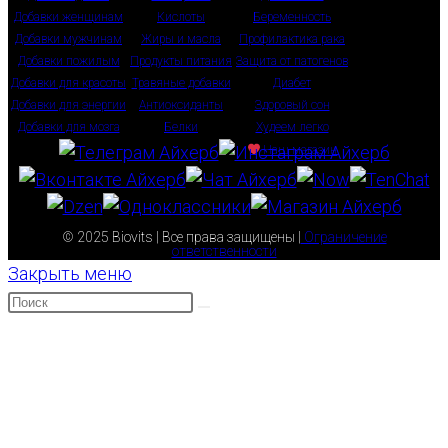
Добавки женщинам
Кислоты
Беременность
Добавки мужчинам
Жиры и масла
Профилактика рака
Добавки пожилым
Продукты питания
Защита от патогенов
Добавки для красоты
Травяные добавки
Диабет
Добавки для энергии
Антиоксиданты
Здоровый сон
Добавки для мозга
Белки
Худеем легко
Наш магазин
© 2025 Biovits | Все права защищены |
Ограничение
ответственности
Закрыть меню