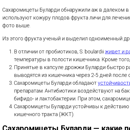
Сахаромицеты Буларди обнаружили аж в далеком в 1
используют кожуру плодов фрукта личи для лечения 
фото выше.
Из этого фрукта ученый и выделил одноименный др
В отличии от пробиотиков, S. boulardii
живет и р
температуры в полости кишечника. Кроме тог
Принятые в капсуле дрожжи Буларди быстро ра
выводятся из кишечника через 2-5 дней после 
Сахаромицеты Буларди обладают
устойчивос
препаратам. Антибиотики воздействуют на бак
бифидо- и лактобактерии. При этом, сахароми
Сахаромицеты Буларди устойчивы к действию 
кишечного тракта (ЖКТ).
Сахаромицеты Буларди — какие
п