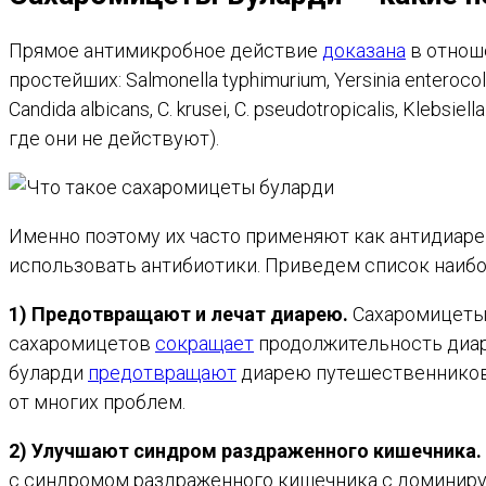
Прямое антимикробное действие
доказана
в отнош
простейших: Salmonella typhimurium, Yersinia enterocolitic
Candida albicans, C. krusei, C. pseudotropicalis, Kleb
где они не действуют).
Именно поэтому их часто применяют как антидиаре
использовать антибиотики. Приведем список наибо
1) Предотвращают и лечат диарею.
Сахаромицеты
сахаромицетов
сокращает
продолжительность диаре
буларди
предотвращают
диарею путешественников. 
от многих проблем.
2) Улучшают синдром раздраженного кишечника.
с синдромом раздраженного кишечника с доминирую