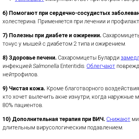
6) Помогают при сердечно-сосудистых заболева
холестерина. Применяется при лечении и профилак
7) Полезны при диабете и ожирении.
Сахаромицет
тонус у мышей с диабетом 2 типа и ожирением.
8) Здоровье печени.
Сахаромицеты Буларди
замед
инфекцией
Salmonella
Enteritidis.
Облегчают
поврежде
нейтрофилов.
9) Чистая кожа.
Кроме благотворного воздействия н
кто хочет вылечить акне изнутри, когда наружные 
80% пациентов.
10) Дополнительная терапия при ВИЧ.
Снижают
ми
длительным вирусологическим подавлением.