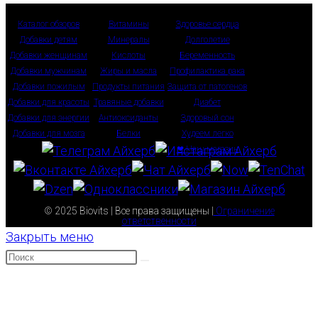
Каталог обзоров
Витамины
Здоровье сердца
Добавки детям
Минералы
Долголетие
Добавки женщинам
Кислоты
Беременность
Добавки мужчинам
Жиры и масла
Профилактика рака
Добавки пожилым
Продукты питания
Защита от патогенов
Добавки для красоты
Травяные добавки
Диабет
Добавки для энергии
Антиоксиданты
Здоровый сон
Добавки для мозга
Белки
Худеем легко
❤ Наш магазин
© 2025 Biovits | Все права защищены |
Ограничение
ответственности
Закрыть меню