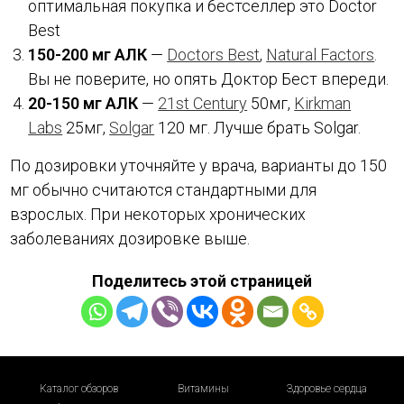
оптимальная покупка и бестселлер это Doctor
Best
150-200 мг АЛК
—
Doctors Best
,
Natural Factors
.
Вы не поверите, но опять Доктор Бест впереди.
20-150 мг АЛК
—
21st Century
50мг,
Kirkman
Labs
25мг,
Solgar
120 мг. Лучше брать Solgar.
По дозировки уточняйте у врача, варианты до 150
мг обычно считаются стандартными для
взрослых. При некоторых хронических
заболеваниях дозировке выше.
Поделитесь этой страницей
Каталог обзоров
Витамины
Здоровье сердца