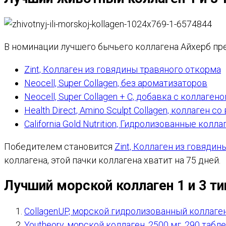
В номинации лучшего бычьего коллагена Айхерб п
Zint, Коллаген из говядины травяного откорма
Neocell, Super Collagen, без ароматизаторов
Neocell, Super Collagen + C, добавка с коллаге
Health Direct, Amino Sculpt Collagen, коллаген с
California Gold Nutrition, Гидролизованные кол
Победителем становится
Zint, Коллаген из говяди
коллагена, этой пачки коллагена хватит на 75 дней.
Лучший морской коллаген 1 и 3 ти
CollagenUP, морской гидролизованный коллаге
Youtheory, морской коллаген, 2500 мг, 290 табл