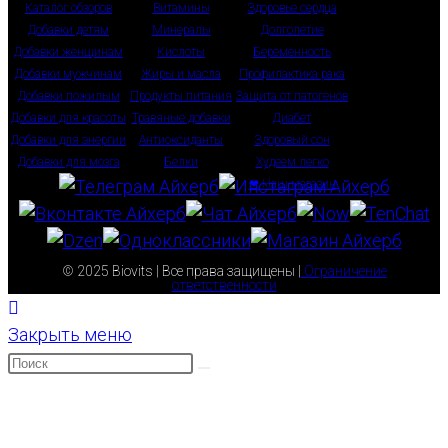
Каталог обзоров
Витамины
Здоровье сердца
Добавки детям
Минералы
Долголетие
Добавки женщинам
Кислоты
Беременность
Добавки мужчинам
Жиры и масла
Профилактика рака
Добавки пожилым
Продукты питания
Защита от патогенов
Добавки для красоты
Травяные добавки
Диабет
Добавки для энергии
Антиоксиданты
Здоровый сон
Добавки для мозга
Белки
Худеем легко
❤ Наш магазин
© 2025 Biovits | Все права защищены |
Ограничение
ответственности
Закрыть меню