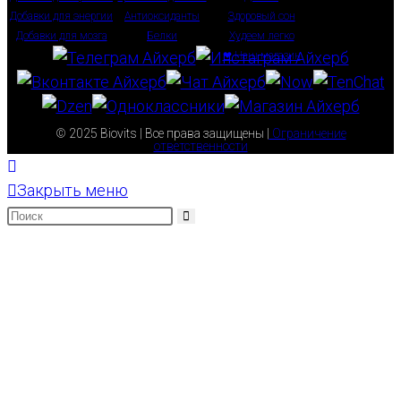
Добавки для энергии
Антиоксиданты
Здоровый сон
Добавки для мозга
Белки
Худеем легко
❤ Наш магазин
© 2025 Biovits | Все права защищены |
Ограничение
ответственности
Закрыть меню