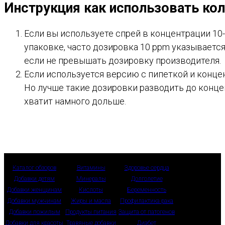
Инструкция как использовать ко
Если вы используете спрей в концентрации 10-
упаковке, часто дозировка 10 ppm указывается
если не превышать дозировку производителя.
Если используется версию с пипеткой и концен
Но лучше такие дозировки разводить до концент
хватит намного дольше.
Каталог обзоров
Витамины
Здоровье сердца
Добавки детям
Минералы
Долголетие
Добавки женщинам
Кислоты
Беременность
Добавки мужчинам
Жиры и масла
Профилактика рака
Добавки пожилым
Продукты питания
Защита от патогенов
Добавки для красоты
Травяные добавки
Диабет