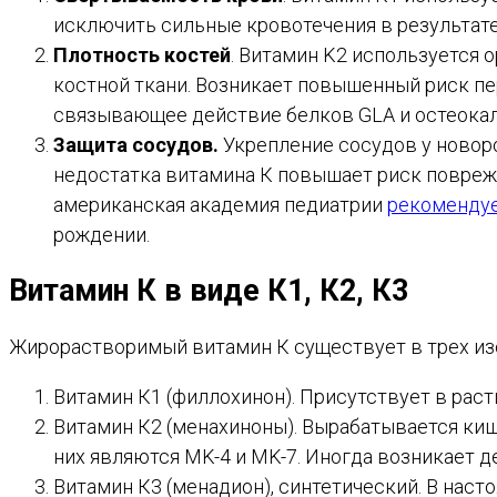
исключить сильные кровотечения в результате
Плотность костей
. Витамин K2 используется 
костной ткани. Возникает повышенный риск пе
связывающее действие белков GLA и остеокаль
Защита сосудов.
Укрепление сосудов у новоро
недостатка витамина К повышает риск повреж
американская академия педиатрии
рекоменду
рождении.
Витамин К в виде К1, К2, К3
Жирорастворимый витамин К существует в трех из
Витамин К1 (филлохинон). Присутствует в раст
Витамин К2 (менахиноны). Вырабатывается киш
них являются MK-4 и MK-7. Иногда возникает д
Витамин К3 (менадион), синтетический. В нас