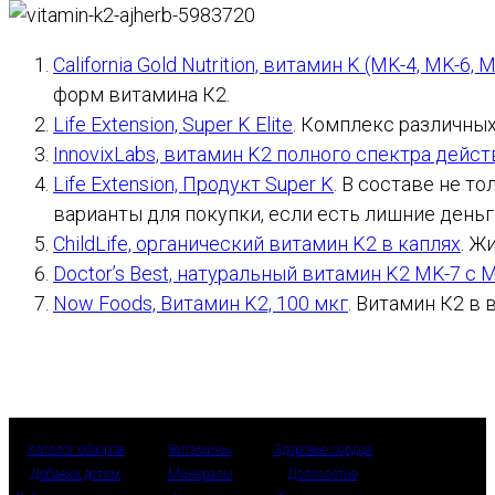
California Gold Nutrition, витамин K (MK-4, MK-6, 
форм витамина К2.
Life Extension, Super K Elite
. Комплекс различных
InnovixLabs, витамин K2 полного спектра дейст
Life Extension, Продукт Super K
. В составе не т
варианты для покупки, если есть лишние деньг
ChildLife, органический витамин K2 в каплях
. Ж
Doctor’s Best, натуральный витамин K2 MK-7 с 
Now Foods, Витамин K2, 100 мкг
. Витамин К2 в 
Каталог обзоров
Витамины
Здоровье сердца
Добавки детям
Минералы
Долголетие