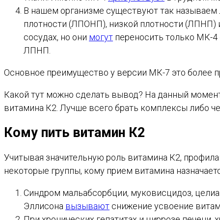
В нашем организме существуют так называем 
плотности (ЛПОНП), низкой плотности (ЛПНП)
сосудах, но они
могут
переносить только МК-4 
ЛПНП.
Основное преимущество у версии МК-7 это более п
Какой тут можно сделать вывод? На данный момен
витамина К2. Лучше всего брать комплексы либо ч
Кому пить витамин К2
Учитывая значительную роль витамина К2, профила
некоторые группы, кому прием витамина назначаетс
Синдром мальабсорбции, муковисцидоз, целиак
Эллисона
вызывают
снижение усвоение витам
При хронических гепатитах и циррозе печени, 