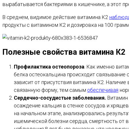
вырабатывается бактериями в кишечнике, а этот пр
В среднем, видимое действие витамина К2
наблюд
продукты с витамином К2 и дозировка на 100 грамм.
Полезные свойства витамина К2
Профилактика остеопороза
. Как именно вита
белка остеокальцина происходит связывание с
зависит от присутствия витамина К2. Наличие
связанную форму, тем самым
обеспечивая
нор
Сердечно-сосудистые заболевания.
Витамин
осаждение кальция в стенке сосудов и хрящев
на начальном этапе, анализировались результа
ишемической болезни сердца, смертность от в
наблюдения 8 лет было доказано, что увеличе