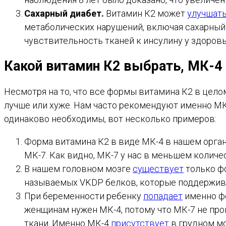
Сахарный диабет.
Витамин К2 может
улучшат
метаболических нарушений, включая сахарный
чувствительность тканей к инсулину у здоро
Какой витамин К2 выбрать, МК-4
Несмотря на то, что все формы витамина К2 в цело
лучше или хуже. Нам часто рекомендуют именно МК-
одинаково необходимы, вот несколько примеров:
Форма витамина К2 в виде МК-4 в нашем орг
МК-7. Как видно, МК-7 у нас в меньшем количе
В нашем головном мозге
существует
только фо
называемых VKDP белков, которые поддержив
При беременности ребенку
попадает
именно фо
женщинам нужен МК-4, потому что МК-7 не прон
ткани. Именно МК-4
присутствует
в грудном мо