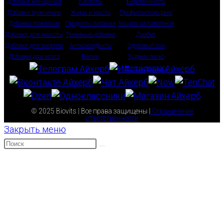
Добавки женщинам
Кислоты
Беременность
Добавки мужчинам
Жиры и масла
Профилактика рака
Добавки пожилым
Продукты питания
Защита от патогенов
Добавки для красоты
Травяные добавки
Диабет
Добавки для энергии
Антиоксиданты
Здоровый сон
Добавки для мозга
Белки
Худеем легко
❤ Наш магазин
© 2025 Biovits | Все права защищены |
Ограничение
ответственности
Закрыть меню