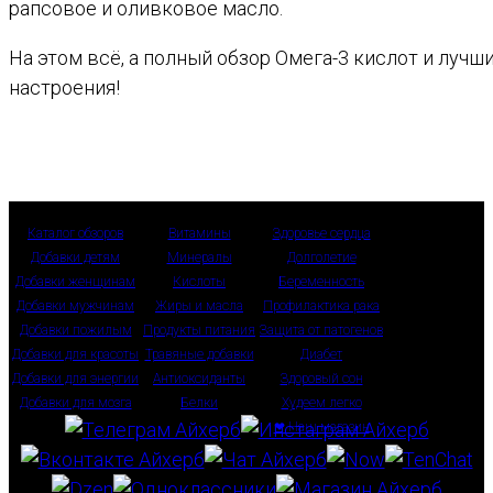
рапсовое и оливковое масло.
На этом всё, а полный обзор Омега-3 кислот и луч
настроения!
Каталог обзоров
Витамины
Здоровье сердца
Добавки детям
Минералы
Долголетие
Добавки женщинам
Кислоты
Беременность
Добавки мужчинам
Жиры и масла
Профилактика рака
Добавки пожилым
Продукты питания
Защита от патогенов
Добавки для красоты
Травяные добавки
Диабет
Добавки для энергии
Антиоксиданты
Здоровый сон
Добавки для мозга
Белки
Худеем легко
❤ Наш магазин