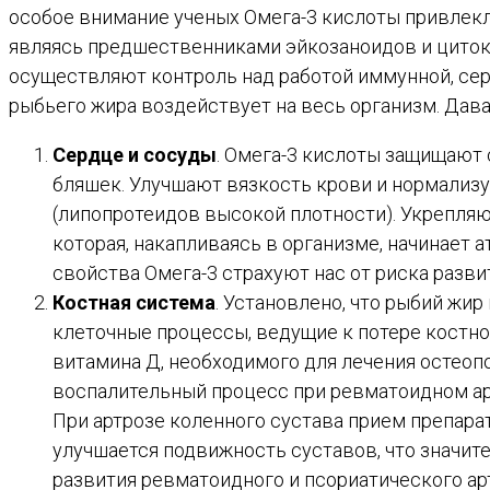
особое внимание ученых Омега-3 кислоты привлекл
являясь предшественниками эйкозаноидов и цито
осуществляют контроль над работой иммунной, сер
рыбьего жира воздействует на весь организм. Дав
Сердце и сосуды
. Омега-3 кислоты защищают 
бляшек. Улучшают вязкость крови и нормализ
(липопротеидов высокой плотности). Укрепляю
которая, накапливаясь в организме, начинает а
свойства Омега-3 страхуют нас от риска разви
Костная система
. Установлено, что рыбий жи
клеточные процессы, ведущие к потере костно
витамина Д, необходимого для лечения остеоп
воспалительный процесс при ревматоидном ар
При артрозе коленного сустава прием препарат
улучшается подвижность суставов, что значит
развития ревматоидного и псориатического ар