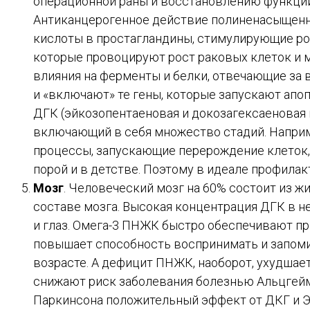
операционной раны и восстановлению функций
Антиканцерогенное действие полиненасыщенны
кислоты в простагландины, стимулирующие ро
которые провоцируют рост раковых клеток и 
влияния на ферменты и белки, отвечающие за
и «включают» те гены, которые запускают апо
ДГК (эйкозопентаеновая и докозагексаеновая 
включающий в себя множество стадий. Наприме
процессы, запускающие перерождение клеток, 
порой и в детстве. Поэтому в идеале профилак
Мозг
. Человеческий мозг на 60% состоит из ж
составе мозга. Высокая концентрация ДГК в не
и глаз. Омега-3 ПНЖК быстро обеспечивают при
повышает способность воспринимать и запоми
возрасте. А дефицит ПНЖК, наоборот, ухудша
снижают риск заболевания болезнью Альцгейм
Паркинсона положительный эффект от ДКГ и ЭП