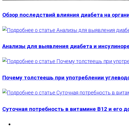
Обзор последствий влияния диабета на орган
Анализы для выявления диабета и инсулинор
Почему толстеешь при употреблении углевод
Суточная потребность в витамине В12 и его д
Перейти