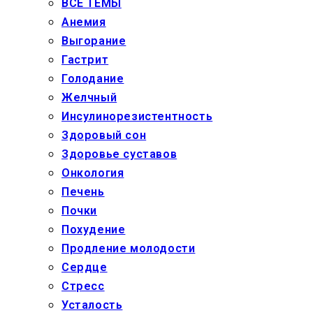
ВСЕ ТЕМЫ
Анемия
Выгорание
Гастрит
Голодание
Желчный
Инсулинорезистентность
Здоровый сон
Здоровье суставов
Онкология
Печень
Почки
Похудение
Продление молодости
Сердце
Стресс
Усталость